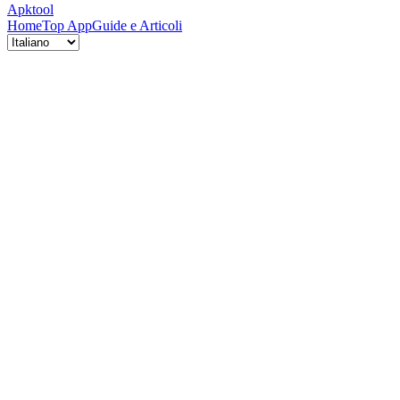
Apktool
Home
Top App
Guide e Articoli