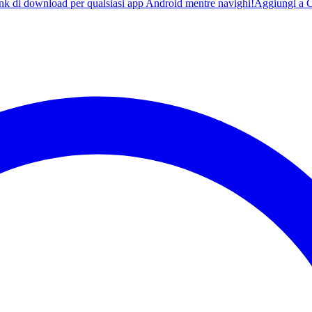
ink di download per qualsiasi app Android mentre navighi!
Aggiungi a 