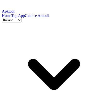
Apktool
Home
Top App
Guide e Articoli