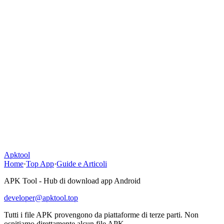
Apktool
Home
·
Top App
·
Guide e Articoli
APK Tool - Hub di download app Android
developer@apktool.top
Tutti i file APK provengono da piattaforme di terze parti. Non
ospitiamo direttamente alcun file APK.