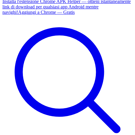
Installa l'estensione Chrome APK Helper — ottieni istantaneamente
link di download per qualsiasi app Android mentre
navighi!
Aggiungi a Chrome — Gratis