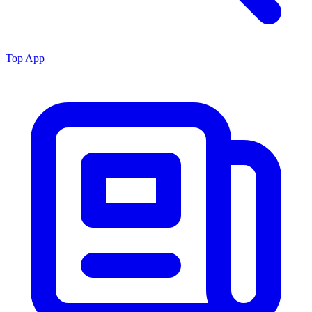
Top App