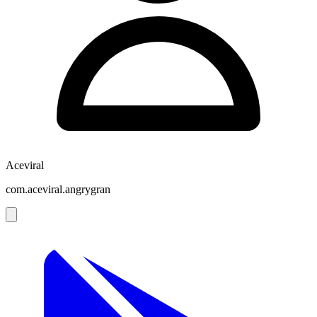
Aceviral
com.aceviral.angrygran