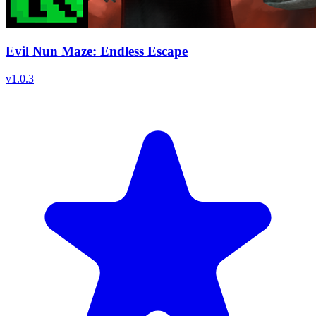
Evil Nun Maze: Endless Escape
v
1.0.3