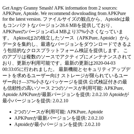
Get Angry Granny Smash! APK information from 2 sources:
APKPure, Aptoide. We recommend downloading from APKPure
for the latest version. ファイルサイズの観点から、Aptoideは最
もコンパクトなバージョン28.6 MBを提供しており、
APKPureのバージョン45.4 MBより37%小さくなっていま
す。 Apktoolは2の独立したソース（APKPure, Aptoide）から
データを集約し、最適なバージョンをダウンロードできるよ
う包括的なクロスプラットフォーム検証を提供します。 こ
のアプリは複数のソースでアクティブにメンテナンスされて
おり、更新が利用可能です。最新の更新は2020-04-03
00:33:05に行われました。 最新機能とセキュリティアップデ
ートを求めるユーザー向け ストレージが限られているユー
ザー向け—37%小さなパッケージを提供 公式検証付きの最
も信頼性の高いソース 2つのソースが利用可能: APKPure,
Aptoide APKPureが最新バージョンを提供: 2.0.2.10 Aptoideが
最小バージョンを提供: 2.0.2.10
2つのソースが利用可能: APKPure, Aptoide
APKPureが最新バージョンを提供: 2.0.2.10
Aptoideが最小バージョンを提供: 2.0.2.10