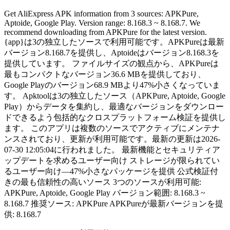
Get AliExpress APK information from 3 sources: APKPure,
Aptoide, Google Play. Version range: 8.168.3 ~ 8.168.7. We
recommend downloading from APKPure for the latest version.
{app}は3の独立したソースで利用可能です。APKPureは最新
バージョン8.168.7を提供し、Aptoideはバージョン8.168.3を
提供しています。 ファイルサイズの観点から、APKPureは
最もコンパクトなバージョン36.6 MBを提供しており、
Google Playのバージョン68.9 MBより47%小さくなっていま
す。 Apktoolは3の独立したソース（APKPure, Aptoide, Google
Play）からデータを集約し、最適なバージョンをダウンロー
ドできるよう包括的なクロスプラットフォーム検証を提供し
ます。 このアプリは複数のソースでアクティブにメンテナ
ンスされており、更新が利用可能です。最新の更新は2026-
07-30 12:05:04に行われました。 最新機能とセキュリティア
ップデートを求めるユーザー向け ストレージが限られてい
るユーザー向け—47%小さなパッケージを提供 公式検証付
きの最も信頼性の高いソース 3つのソースが利用可能:
APKPure, Aptoide, Google Play バージョン範囲: 8.168.3 ~
8.168.7 推奨ソース: APKPure APKPureが最新バージョンを提
供: 8.168.7