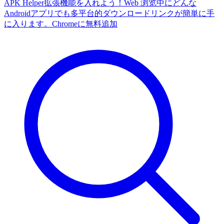
APK Helper拡張機能を入れよう！Web 浏览中にどんな
Androidアプリでも多平台的ダウンロードリンクが簡単に手
に入ります。
Chromeに無料追加