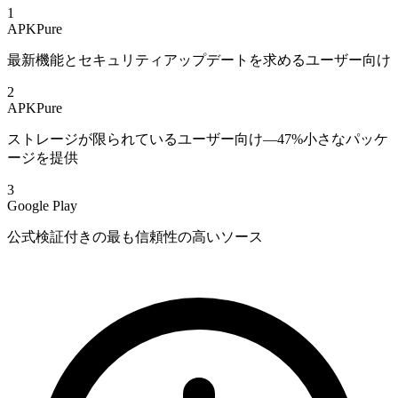
1
APKPure
最新機能とセキュリティアップデートを求めるユーザー向け
2
APKPure
ストレージが限られているユーザー向け—47%小さなパッケ
ージを提供
3
Google Play
公式検証付きの最も信頼性の高いソース