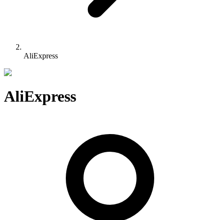
AliExpress
AliExpress