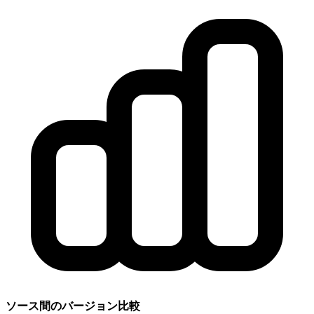
ソース間のバージョン比較