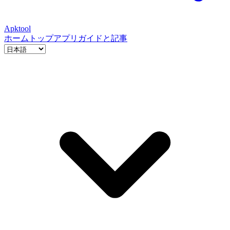
Apktool
ホーム
トップアプリ
ガイドと記事