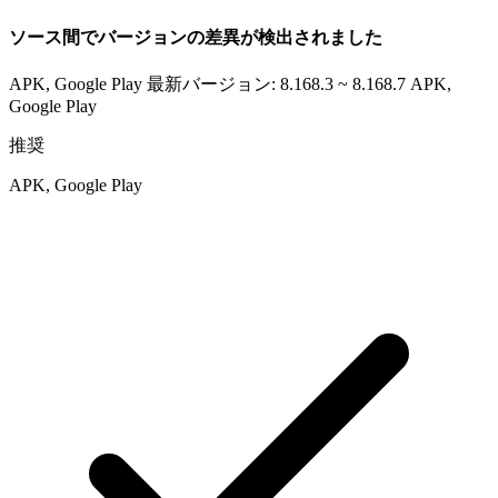
ソース間でバージョンの差異が検出されました
APK, Google Play 最新バージョン: 8.168.3 ~ 8.168.7
APK,
Google Play
推奨
APK, Google Play