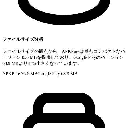
ファイルサイズ分析
ファイルサイズの観点から、APKPureは最もコンパクトなバ
ージョン36.6 MBを提供しており、Google Playのバージョン
68.9 MBより47%小さくなっています。
APKPure
:
36.6 MB
Google Play
:
68.9 MB