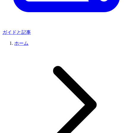
ガイドと記事
ホーム