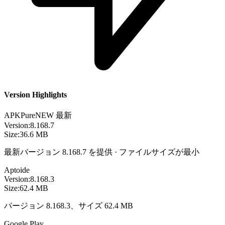
Version Highlights
APKPure
NEW
最新
Version:
8.168.7
Size:
36.6 MB
最新バージョン 8.168.7 を提供 · ファイルサイズが最小
Aptoide
Version:
8.168.3
Size:
62.4 MB
バージョン 8.168.3、サイズ 62.4 MB
Google Play