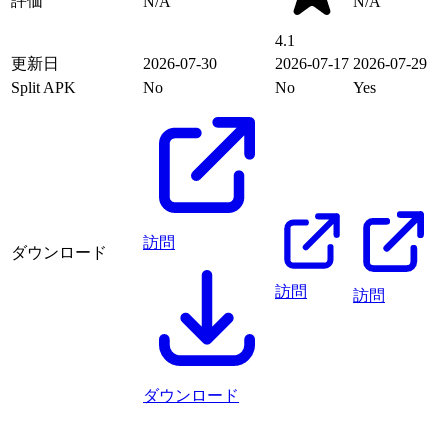
評価
N/A
N/A
4.1
更新日
2026-07-30
2026-07-17
2026-07-29
Split APK
No
No
Yes
訪問
ダウンロード
訪問
訪問
ダウンロード