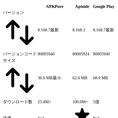
APKPure
Aptoide
Google Play
バージョン
8.168.7
最新
8.168.3
8.168.7
最新
バージョンコード
80005940
80005924
80005940
サイズ
36.6 MB
最小
62.4 MB
68.9 MB
ダウンロード数
25.4M+
100.0M+
5億