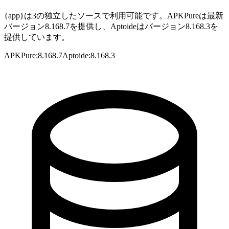
{app}は3の独立したソースで利用可能です。APKPureは最新
バージョン8.168.7を提供し、Aptoideはバージョン8.168.3を
提供しています。
APKPure
:
8.168.7
Aptoide
:
8.168.3