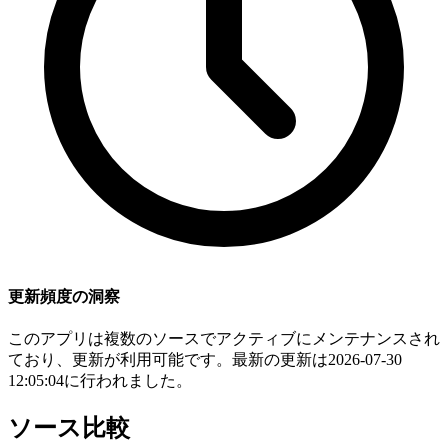
更新頻度の洞察
このアプリは複数のソースでアクティブにメンテナンスされ
ており、更新が利用可能です。最新の更新は2026-07-30
12:05:04に行われました。
ソース比較