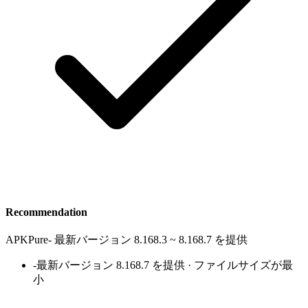
Recommendation
APKPure
-
最新バージョン 8.168.3 ~ 8.168.7 を提供
-
最新バージョン 8.168.7 を提供 · ファイルサイズが最
小