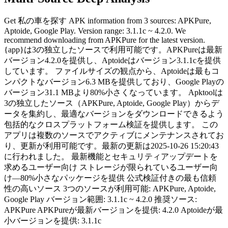
Get 私の車を探す APK information from 3 sources: APKPure,
Aptoide, Google Play. Version range: 3.1.1c ~ 4.2.0. We
recommend downloading from APKPure for the latest version.
{app}は3の独立したソースで利用可能です。APKPureは最新
バージョン4.2.0を提供し、Aptoideはバージョン3.1.1cを提供
しています。 ファイルサイズの観点から、Aptoideは最もコ
ンパクトなバージョン6.3 MBを提供しており、Google Playの
バージョン31.1 MBより80%小さくなっています。 Apktoolは
3の独立したソース（APKPure, Aptoide, Google Play）からデ
ータを集約し、最適なバージョンをダウンロードできるよう
包括的なクロスプラットフォーム検証を提供します。 この
アプリは複数のソースでアクティブにメンテナンスされてお
り、更新が利用可能です。最新の更新は2025-10-26 15:20:43
に行われました。 最新機能とセキュリティアップデートを
求めるユーザー向け ストレージが限られているユーザー向
け—80%小さなパッケージを提供 公式検証付きの最も信頼
性の高いソース 3つのソースが利用可能: APKPure, Aptoide,
Google Play バージョン範囲: 3.1.1c ~ 4.2.0 推奨ソース:
APKPure APKPureが最新バージョンを提供: 4.2.0 Aptoideが最
小バージョンを提供: 3.1.1c