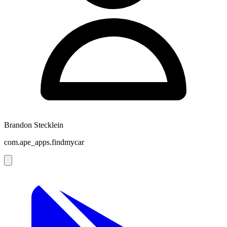
Brandon Stecklein
com.ape_apps.findmycar