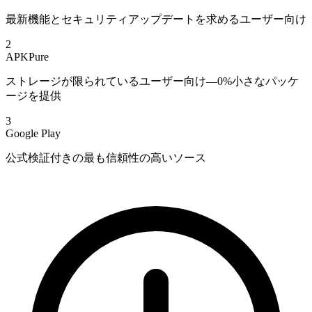
最新機能とセキュリティアップデートを求めるユーザー向け
2
APKPure
ストレージが限られているユーザー向け—0%小さなパッケ
ージを提供
3
Google Play
公式検証付きの最も信頼性の高いソース