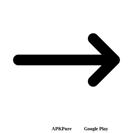
APKPure
Google Play