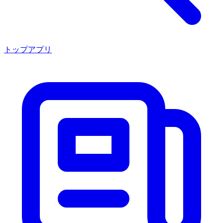
トップアプリ