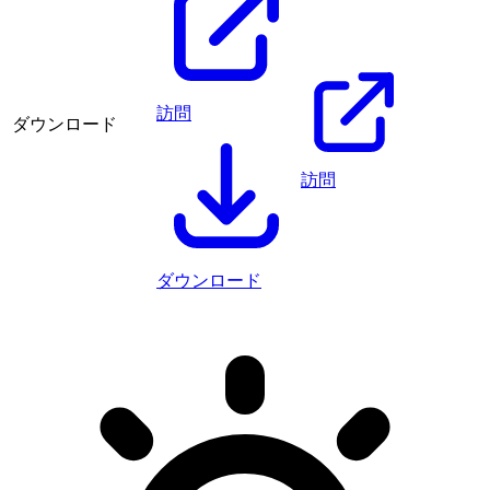
訪問
ダウンロード
訪問
ダウンロード