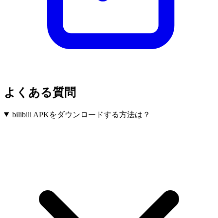
よくある質問
bilibili APKをダウンロードする方法は？