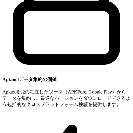
Apktoolデータ集約の価値
Apktoolは2の独立したソース（APKPure, Google Play）から
データを集約し、最適なバージョンをダウンロードできるよ
う包括的なクロスプラットフォーム検証を提供します。