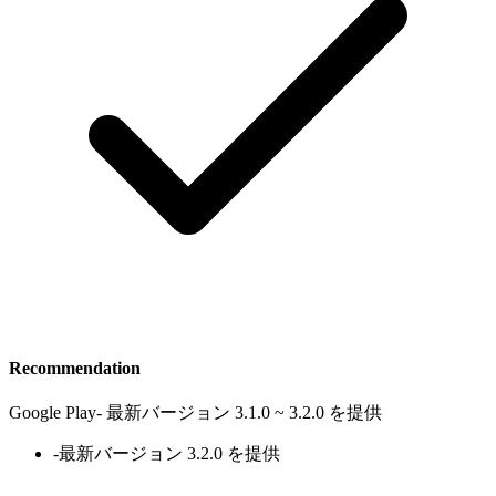
Recommendation
Google Play
-
最新バージョン 3.1.0 ~ 3.2.0 を提供
-
最新バージョン 3.2.0 を提供