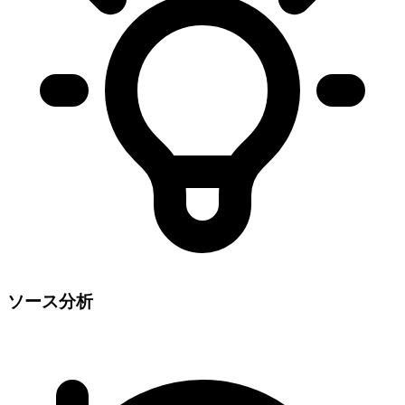
ソース分析