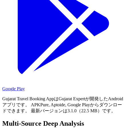
Google Play
Gujarat Travel Booking AppはGujarat Expertが開発したAndroid
アプリです。
APKPure, Aptoide, Google Playからダウンロー
ドできます。
最新バージョンは3.1.0（22.5 MB）です。
Multi-Source Deep Analysis