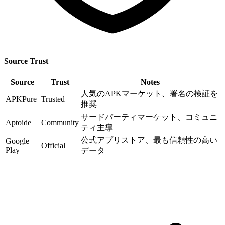
Source Trust
Source
Trust
Notes
人気のAPKマーケット、署名の検証を
APKPure
Trusted
推奨
サードパーティマーケット、コミュニ
Aptoide
Community
ティ主導
公式アプリストア、最も信頼性の高い
Google
Official
Play
データ