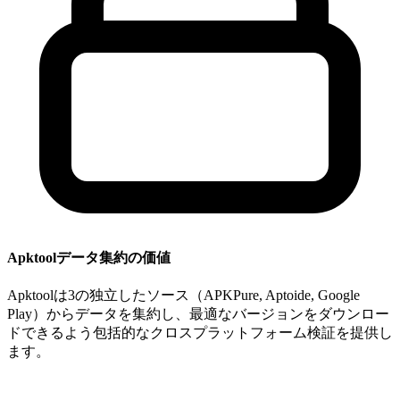
Apktoolデータ集約の価値
Apktoolは3の独立したソース（APKPure, Aptoide, Google
Play）からデータを集約し、最適なバージョンをダウンロー
ドできるよう包括的なクロスプラットフォーム検証を提供し
ます。