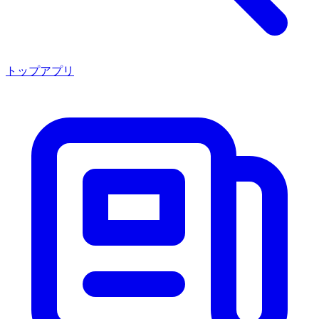
トップアプリ