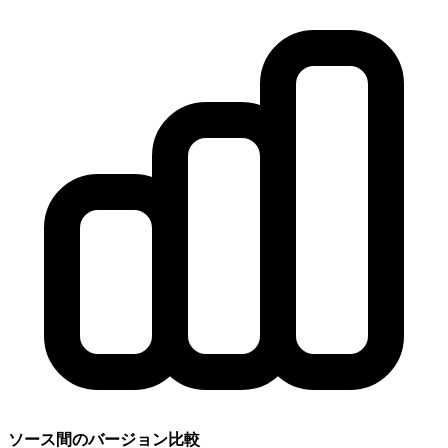
ソース間のバージョン比較