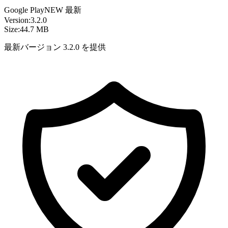
Google Play
NEW
最新
Version:
3.2.0
Size:
44.7 MB
最新バージョン 3.2.0 を提供