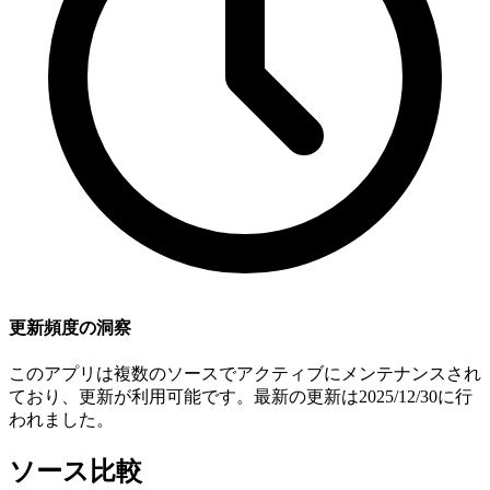
更新頻度の洞察
このアプリは複数のソースでアクティブにメンテナンスされ
ており、更新が利用可能です。最新の更新は2025/12/30に行
われました。
ソース比較