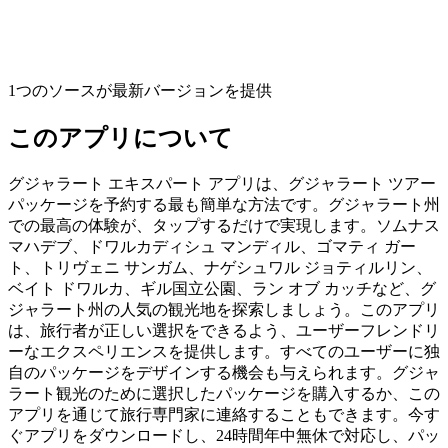
1つのソースが最新バージョンを提供
このアプリについて
グジャラート エキスパート アプリは、グジャラート ツアー
パッケージを予約する最も簡単な方法です。グジャラート州
での最高の体験が、タップするだけで実現します。ソムナス
マハデブ、ドワルカディシュ マンディル、ゴマティ ガー
ト、トリヴェニ サンガム、ナゲシュワル ジョティルリン、
ベイト ドワルカ、ギル国立公園、ラン オブ カッチなど、グ
ジャラート州の人気の観光地を探索しましょう。このアプリ
は、旅行者が正しい選択をできるよう、ユーザーフレンドリ
ーなエクスペリエンスを提供します。すべてのユーザーに独
自のパッケージをデザインする機会も与えられます。グジャ
ラート観光のために選択したパッケージを購入するか、この
アプリを通じて旅行専門家に連絡することもできます。今す
ぐアプリをダウンロードし、24時間年中無休で対応し、パッ