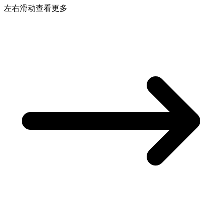
左右滑动查看更多