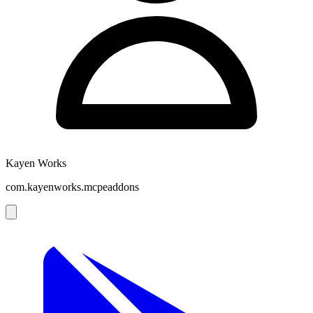
Kayen Works
com.kayenworks.mcpeaddons