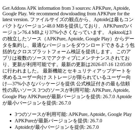
Get Addons APK information from 3 sources: APKPure, Aptoide,
Google Play. We recommend downloading from APKPure for the
latest version. ファイルサイズの観点から、Aptoideは最もコン
パクトなバージョン48.0 MBを提供しており、APKPureのバ
ージョン76.4 MBより37%小さくなっています。 Apktoolは3
の独立したソース（APKPure, Aptoide, Google Play）からデー
タを集約し、最適なバージョンをダウンロードできるよう包
括的なクロスプラットフォーム検証を提供します。 このア
プリは複数のソースでアクティブにメンテナンスされてお
り、更新が利用可能です。最新の更新は2026-07-16 12:05:00
に行われました。 最新機能とセキュリティアップデートを
求めるユーザー向け ストレージが限られているユーザー向
け—37%小さなパッケージを提供 公式検証付きの最も信頼
性の高いソース 3つのソースが利用可能: APKPure, Aptoide,
Google Play APKPureが最新バージョンを提供: 26.7.0 Aptoide
が最小バージョンを提供: 26.7.0
3つのソースが利用可能: APKPure, Aptoide, Google Play
APKPureが最新バージョンを提供: 26.7.0
Aptoideが最小バージョンを提供: 26.7.0