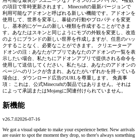
用可能な最良かつユニークなアドオンのコンパイル。 •複数
の項目で常時更新されます。 Minecraftの最新バージョンで
利用可能なアドオンと呼ばれる新しい機能です。アドオンを
使用して、世界を変革し、暴徒の行動やプロパティを変更
し、基本的にゲームの新しい種類を作成することができま
す。あなたはスキンと同じようにモブの外観を変更し、改造
のようにブランドの新しい世界を作成しますが、任意のハッ
クすることなく、必要なことができます。 クリエーターア
ドオンの注：あなたがアプリであなたのアドオンの一覧を表
示したい場合、私たちにアドオンアプリで提供される命令を
使用して送信してください。私たちは、あなたのアドオンの
ページへのリンクが含まれ、あなたがいずれかを持っている
場合は、ダウンロード広告のURLを尊重します。 免責事
項： これは、公式Minecraftの製品ではありません。それは
によって承認またはMojangに関連付けられていません。
新機能
v
26.7.0
2026-07-16
We got a visual update to make your experience better. New arrivals
are easier to spot the moment they drop, so there's always something