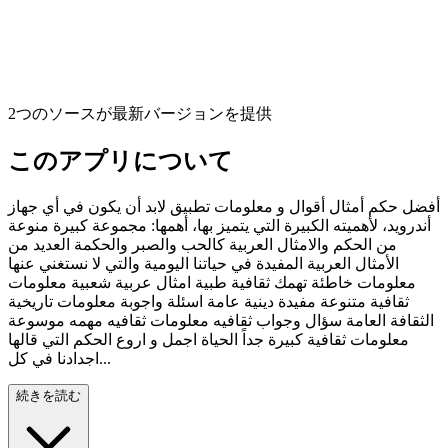
2つのソースが最新バージョンを提供
このアプリについて
أفضل حكم أمثال أقوال و معلومات تطبيق لابد أن يكون في أي جهاز
أندرويد، لأهميته الكبيرة التي يتميز بها، أهمها: مجموعة كبيرة منوعة
من الحكم والامثال العربية كالحب والصبر والحكمة العديد من
الأمثال العربية المفيدة في حياتنا اليومية والتي لا نستغني عنها
معلومات خاطئة تهمك ثقافية طبية امثال عربية شعبية معلومات
ثقافية متنوعة مفيدة دينية عامة اسئلة واجوبة معلومات تاريخية
الثقافة العامة سؤال وجواب ثقافيه معلومات ثقافيه مهمه موسوعة
معلومات ثقافية كبيرة جداً الحياة اجمل و اروع الحكم التي قالها
اجدادنا في كل...
続きを読む