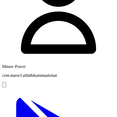
Minaw Power
com.marocf.afdalhikammaalomat