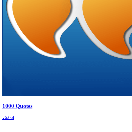
1000 Quotes
v
6.0.4