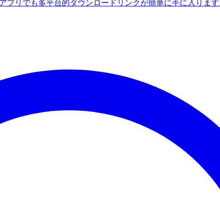
ndroidアプリでも多平台的ダウンロードリンクが簡単に手に入りま