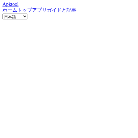
Apktool
ホーム
トップアプリ
ガイドと記事