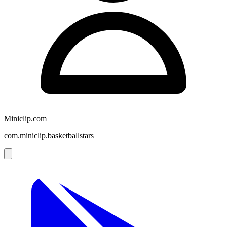
Miniclip.com
com.miniclip.basketballstars