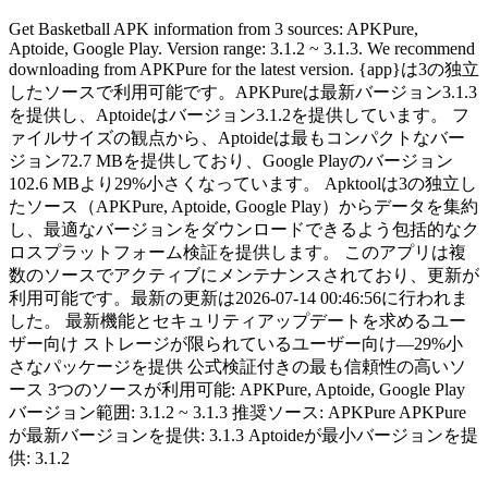
Get Basketball APK information from 3 sources: APKPure,
Aptoide, Google Play. Version range: 3.1.2 ~ 3.1.3. We recommend
downloading from APKPure for the latest version. {app}は3の独立
したソースで利用可能です。APKPureは最新バージョン3.1.3
を提供し、Aptoideはバージョン3.1.2を提供しています。 フ
ァイルサイズの観点から、Aptoideは最もコンパクトなバー
ジョン72.7 MBを提供しており、Google Playのバージョン
102.6 MBより29%小さくなっています。 Apktoolは3の独立し
たソース（APKPure, Aptoide, Google Play）からデータを集約
し、最適なバージョンをダウンロードできるよう包括的なク
ロスプラットフォーム検証を提供します。 このアプリは複
数のソースでアクティブにメンテナンスされており、更新が
利用可能です。最新の更新は2026-07-14 00:46:56に行われま
した。 最新機能とセキュリティアップデートを求めるユー
ザー向け ストレージが限られているユーザー向け—29%小
さなパッケージを提供 公式検証付きの最も信頼性の高いソ
ース 3つのソースが利用可能: APKPure, Aptoide, Google Play
バージョン範囲: 3.1.2 ~ 3.1.3 推奨ソース: APKPure APKPure
が最新バージョンを提供: 3.1.3 Aptoideが最小バージョンを提
供: 3.1.2