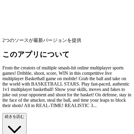
2つのソースが最新バージョンを提供
このアプリについて
From the creators of multiple smash-hit online multiplayer sports
games! Dribble, shoot, score, WIN in this competitive live
multiplayer Basketball game on mobile! Grab the ball and take on
the world with BASKETBALL STARS. Play fast-paced, authentic
1v1 multiplayer basketball! Show your skills, moves and fakes to
juke out your opponent and shoot for the basket! On defense, stay in
the face of the attacker, steal the ball, and time your leaps to block
their shots! All in REAL-TIME! REALISTIC 3...
続きを読む