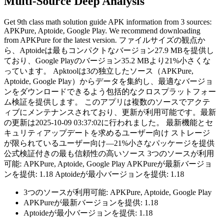
Multi-Source Deep Analysis
Get 9th class math solution guide APK information from 3 sources:
APKPure, Aptoide, Google Play. We recommend downloading
from APKPure for the latest version. ファイルサイズの観点か
ら、Aptoideは最もコンパクトなバージョン27.9 MBを提供し
ており、Google Playのバージョン35.2 MBより21%小さくな
っています。 Apktoolは3の独立したソース（APKPure,
Aptoide, Google Play）からデータを集約し、最適なバージョ
ンをダウンロードできるよう包括的なクロスプラットフォー
ム検証を提供します。 このアプリは複数のソースでアクテ
ィブにメンテナンスされており、更新が利用可能です。最新
の更新は2025-10-09 03:37:02に行われました。 最新機能とセ
キュリティアップデートを求めるユーザー向け ストレージ
が限られているユーザー向け—21%小さなパッケージを提供
公式検証付きの最も信頼性の高いソース 3つのソースが利用
可能: APKPure, Aptoide, Google Play APKPureが最新バージョ
ンを提供: 1.18 Aptoideが最小バージョンを提供: 1.18
3つのソースが利用可能: APKPure, Aptoide, Google Play
APKPureが最新バージョンを提供: 1.18
Aptoideが最小バージョンを提供: 1.18