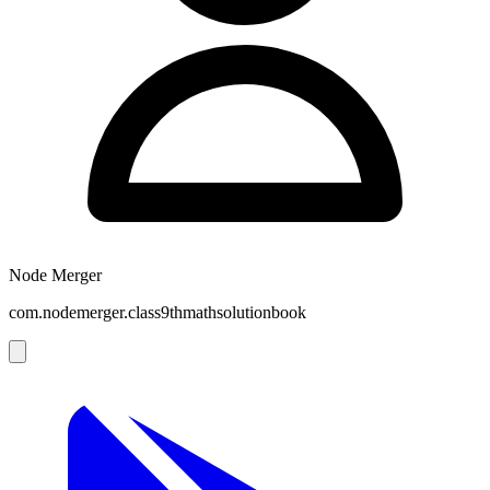
Node Merger
com.nodemerger.class9thmathsolutionbook