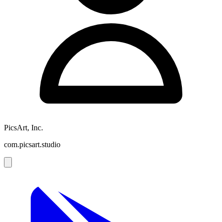
PicsArt, Inc.
com.picsart.studio