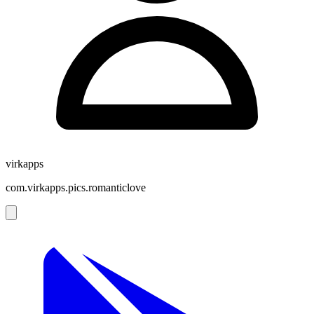
virkapps
com.virkapps.pics.romanticlove