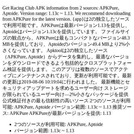
Get Racing Club APK information from 2 sources: APKPure,
Aptoide. Version range: 1.13c ~ 1.13. We recommend downloading
from APKPure for the latest version. {app}は2の独立したソース
で利用可能です。APKPureは最新バージョン1.13を提供し、
Aptoideはバージョン1.13cを提供しています。 ファイルサイ
ズの観点から、APKPureは最もコンパクトなバージョン48.3
MBを提供しており、Aptoideのバージョン49.4 MBより2%小
さくなっています。 Apktoolは2の独立したソース
（APKPure, Aptoide）からデータを集約し、最適なバージョ
ンをダウンロードできるよう包括的なクロスプラットフォー
ム検証を提供します。 このアプリは複数のソースでアクテ
ィブにメンテナンスされており、更新が利用可能です。最新
の更新は2019-08-06 10:19:04に行われました。 最新機能とセ
キュリティアップデートを求めるユーザー向け ストレージ
が限られているユーザー向け—2%小さなパッケージを提供
公式検証付きの最も信頼性の高いソース 2つのソースが利用
可能: APKPure, Aptoide バージョン範囲: 1.13c ~ 1.13 推奨ソー
ス: APKPure APKPureが最新バージョンを提供: 1.13
2つのソースが利用可能: APKPure, Aptoide
バージョン範囲: 1.13c ~ 1.13