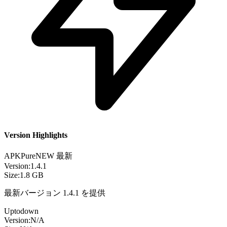
Version Highlights
APKPure
NEW
最新
Version:
1.4.1
Size:
1.8 GB
最新バージョン 1.4.1 を提供
Uptodown
Version:
N/A