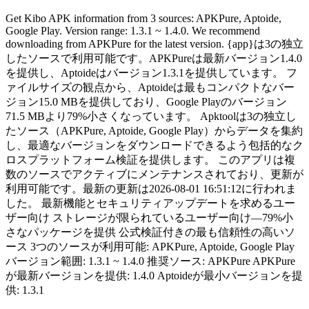
Get Kibo APK information from 3 sources: APKPure, Aptoide,
Google Play. Version range: 1.3.1 ~ 1.4.0. We recommend
downloading from APKPure for the latest version. {app}は3の独立
したソースで利用可能です。APKPureは最新バージョン1.4.0
を提供し、Aptoideはバージョン1.3.1を提供しています。 フ
ァイルサイズの観点から、Aptoideは最もコンパクトなバー
ジョン15.0 MBを提供しており、Google Playのバージョン
71.5 MBより79%小さくなっています。 Apktoolは3の独立し
たソース（APKPure, Aptoide, Google Play）からデータを集約
し、最適なバージョンをダウンロードできるよう包括的なク
ロスプラットフォーム検証を提供します。 このアプリは複
数のソースでアクティブにメンテナンスされており、更新が
利用可能です。最新の更新は2026-08-01 16:51:12に行われま
した。 最新機能とセキュリティアップデートを求めるユー
ザー向け ストレージが限られているユーザー向け—79%小
さなパッケージを提供 公式検証付きの最も信頼性の高いソ
ース 3つのソースが利用可能: APKPure, Aptoide, Google Play
バージョン範囲: 1.3.1 ~ 1.4.0 推奨ソース: APKPure APKPure
が最新バージョンを提供: 1.4.0 Aptoideが最小バージョンを提
供: 1.3.1