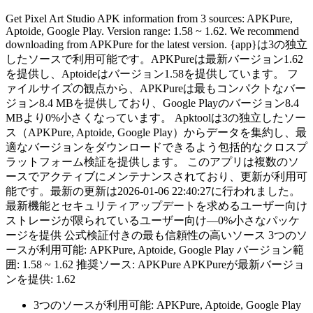
Get Pixel Art Studio APK information from 3 sources: APKPure,
Aptoide, Google Play. Version range: 1.58 ~ 1.62. We recommend
downloading from APKPure for the latest version. {app}は3の独立
したソースで利用可能です。APKPureは最新バージョン1.62
を提供し、Aptoideはバージョン1.58を提供しています。 フ
ァイルサイズの観点から、APKPureは最もコンパクトなバー
ジョン8.4 MBを提供しており、Google Playのバージョン8.4
MBより0%小さくなっています。 Apktoolは3の独立したソー
ス（APKPure, Aptoide, Google Play）からデータを集約し、最
適なバージョンをダウンロードできるよう包括的なクロスプ
ラットフォーム検証を提供します。 このアプリは複数のソ
ースでアクティブにメンテナンスされており、更新が利用可
能です。最新の更新は2026-01-06 22:40:27に行われました。
最新機能とセキュリティアップデートを求めるユーザー向け
ストレージが限られているユーザー向け—0%小さなパッケ
ージを提供 公式検証付きの最も信頼性の高いソース 3つのソ
ースが利用可能: APKPure, Aptoide, Google Play バージョン範
囲: 1.58 ~ 1.62 推奨ソース: APKPure APKPureが最新バージョ
ンを提供: 1.62
3つのソースが利用可能: APKPure, Aptoide, Google Play