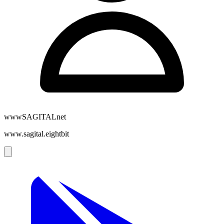
wwwSAGITALnet
www.sagital.eightbit