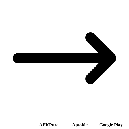
APKPure
Aptoide
Google Play