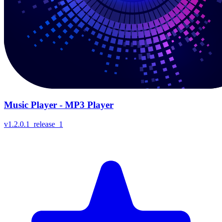
Music Player - MP3 Player
v
1.2.0.1_release_1