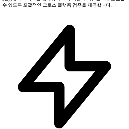
수 있도록 포괄적인 크로스 플랫폼 검증을 제공합니다.