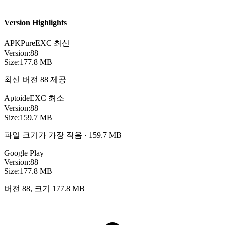
Version Highlights
APKPure
EXC
최신
Version:
88
Size:
177.8 MB
최신 버전 88 제공
Aptoide
EXC
최소
Version:
88
Size:
159.7 MB
파일 크기가 가장 작음 · 159.7 MB
Google Play
Version:
88
Size:
177.8 MB
버전 88, 크기 177.8 MB