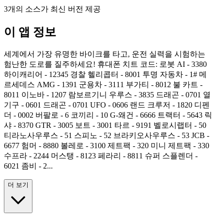
3개의 소스가 최신 버전 제공
이 앱 정보
세계에서 가장 유명한 바이크를 타고, 운전 실력을 시험하는
험난한 도로를 질주하세요! 휴대폰 치트 코드: 로봇 AI - 3380
하이캐리어 - 12345 경찰 헬리콥터 - 8001 투명 자동차 - 1# 메
르세데스 AMG - 1391 군용차 - 3111 부가티 - 8012 불 카트 -
8011 이노바 - 1207 람보르기니 우루스 - 3835 드래곤 - 0701 열
기구 - 0601 드래곤 - 0701 UFO - 0606 랜드 크루저 - 1820 디펜
더 - 0002 버팔로 - 6 코끼리 - 10 G-왜건 - 6666 트랙터 - 5643 릭
샤 - 8370 GTR - 3005 보트 - 3001 타르 - 9191 벨로시랩터 - 50
티라노사우루스 - 51 스피노 - 52 브라키오사우루스 - 53 JCB -
6677 험머 - 8880 볼레로 - 3100 제트팩 - 320 미니 제트팩 - 330
수프라 - 2244 머스탱 - 8123 페라리 - 8811 슈퍼 스플렌더 -
6021 좀비 - 2...
더 보기