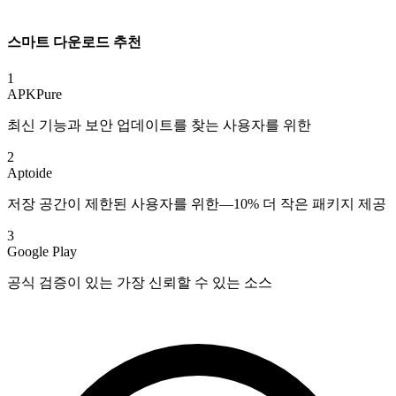
스마트 다운로드 추천
1
APKPure
최신 기능과 보안 업데이트를 찾는 사용자를 위한
2
Aptoide
저장 공간이 제한된 사용자를 위한—10% 더 작은 패키지 제공
3
Google Play
공식 검증이 있는 가장 신뢰할 수 있는 소스