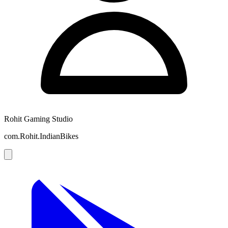
Rohit Gaming Studio
com.Rohit.IndianBikes