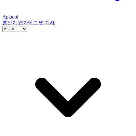
Apktool
홈
인기 앱
가이드 및 기사