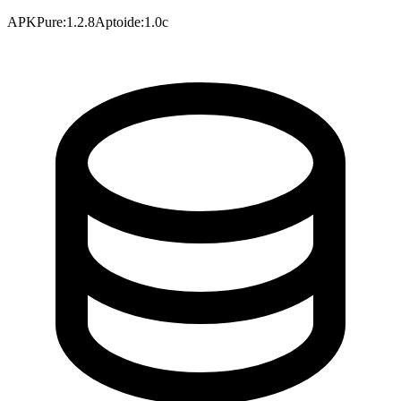
APKPure
:
1.2.8
Aptoide
:
1.0c