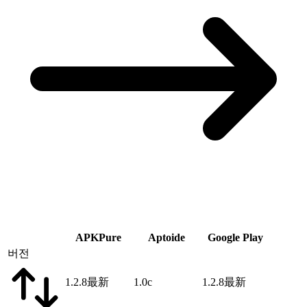
APKPure
Aptoide
Google Play
버전
1.2.8
最新
1.0c
1.2.8
最新