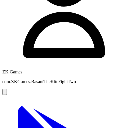
ZK Games
com.ZKGames.BasantTheKiteFightTwo