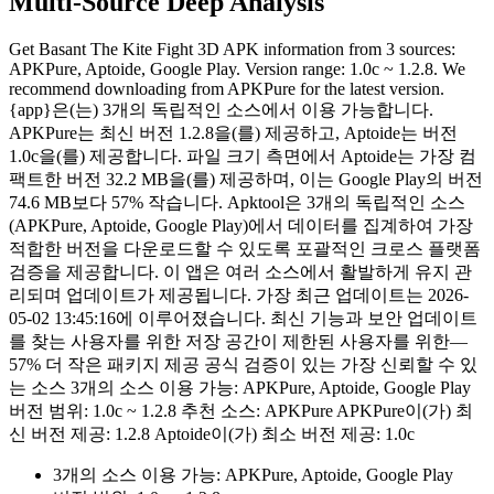
Multi-Source Deep Analysis
Get Basant The Kite Fight 3D APK information from 3 sources:
APKPure, Aptoide, Google Play. Version range: 1.0c ~ 1.2.8. We
recommend downloading from APKPure for the latest version.
{app}은(는) 3개의 독립적인 소스에서 이용 가능합니다.
APKPure는 최신 버전 1.2.8을(를) 제공하고, Aptoide는 버전
1.0c을(를) 제공합니다. 파일 크기 측면에서 Aptoide는 가장 컴
팩트한 버전 32.2 MB을(를) 제공하며, 이는 Google Play의 버전
74.6 MB보다 57% 작습니다. Apktool은 3개의 독립적인 소스
(APKPure, Aptoide, Google Play)에서 데이터를 집계하여 가장
적합한 버전을 다운로드할 수 있도록 포괄적인 크로스 플랫폼
검증을 제공합니다. 이 앱은 여러 소스에서 활발하게 유지 관
리되며 업데이트가 제공됩니다. 가장 최근 업데이트는 2026-
05-02 13:45:16에 이루어졌습니다. 최신 기능과 보안 업데이트
를 찾는 사용자를 위한 저장 공간이 제한된 사용자를 위한—
57% 더 작은 패키지 제공 공식 검증이 있는 가장 신뢰할 수 있
는 소스 3개의 소스 이용 가능: APKPure, Aptoide, Google Play
버전 범위: 1.0c ~ 1.2.8 추천 소스: APKPure APKPure이(가) 최
신 버전 제공: 1.2.8 Aptoide이(가) 최소 버전 제공: 1.0c
3개의 소스 이용 가능: APKPure, Aptoide, Google Play