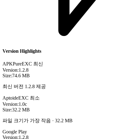
Version Highlights
APKPure
EXC
최신
Version:
1.2.8
Size:
74.6 MB
최신 버전 1.2.8 제공
Aptoide
EXC
최소
Version:
1.0c
Size:
32.2 MB
파일 크기가 가장 작음 · 32.2 MB
Google Play
Version:
1.2.8