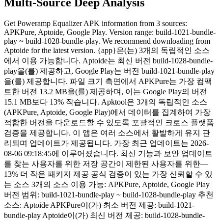
Multi-Source Deep Analysis
Get Poweramp Equalizer APK information from 3 sources:
APKPure, Aptoide, Google Play. Version range: build-1021-bundle-
play ~ build-1028-bundle-play. We recommend downloading from
Aptoide for the latest version. {app}은(는) 3개의 독립적인 소스
에서 이용 가능합니다. Aptoide는 최신 버전 build-1028-bundle-
play을(를) 제공하고, Google Play는 버전 build-1021-bundle-play
을(를) 제공합니다. 파일 크기 측면에서 APKPure는 가장 컴팩
트한 버전 13.2 MB을(를) 제공하며, 이는 Google Play의 버전
15.1 MB보다 13% 작습니다. Apktool은 3개의 독립적인 소스
(APKPure, Aptoide, Google Play)에서 데이터를 집계하여 가장
적합한 버전을 다운로드할 수 있도록 포괄적인 크로스 플랫폼
검증을 제공합니다. 이 앱은 여러 소스에서 활발하게 유지 관
리되며 업데이트가 제공됩니다. 가장 최근 업데이트는 2026-
08-06 09:18:45에 이루어졌습니다. 최신 기능과 보안 업데이트
를 찾는 사용자를 위한 저장 공간이 제한된 사용자를 위한—
13% 더 작은 패키지 제공 공식 검증이 있는 가장 신뢰할 수 있
는 소스 3개의 소스 이용 가능: APKPure, Aptoide, Google Play
버전 범위: build-1021-bundle-play ~ build-1028-bundle-play 추천
소스: Aptoide APKPure이(가) 최소 버전 제공: build-1021-
bundle-play Aptoide이(가) 최신 버전 제공: build-1028-bundle-