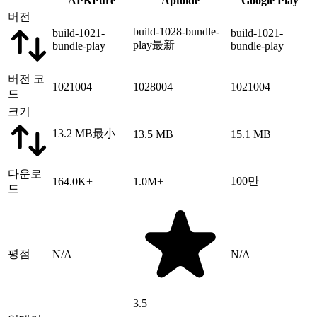
APKPure
Aptoide
Google Play
버전
build-1028-bundle-
build-1021-
build-1021-
play
最新
bundle-play
bundle-play
버전 코
1021004
1028004
1021004
드
크기
13.2 MB
最小
13.5 MB
15.1 MB
다운로
100만
164.0K+
1.0M+
드
평점
N/A
N/A
3.5