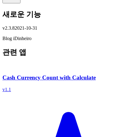
새로운 기능
v
2.3.8
2021-10-31
Blog iDinheiro
관련 앱
Cash Currency Count with Calculate
v
1.1