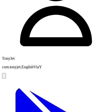
TonyJet
com.tonyjet.EnglishViaY