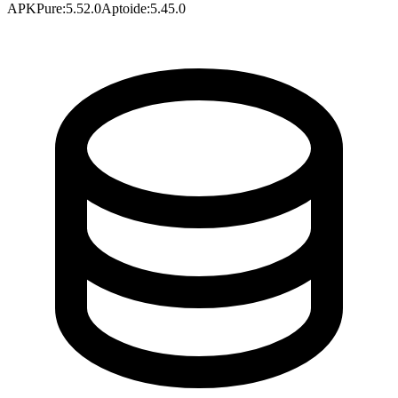
APKPure
:
5.52.0
Aptoide
:
5.45.0