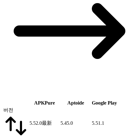
APKPure
Aptoide
Google Play
버전
5.52.0
最新
5.45.0
5.51.1