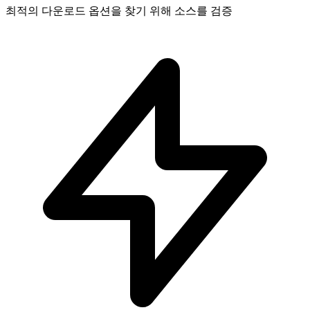
최적의 다운로드 옵션을 찾기 위해 소스를 검증