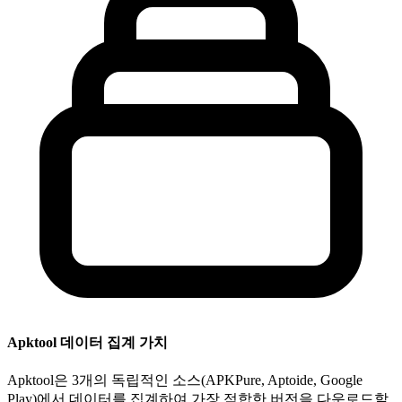
Apktool 데이터 집계 가치
Apktool은 3개의 독립적인 소스(APKPure, Aptoide, Google
Play)에서 데이터를 집계하여 가장 적합한 버전을 다운로드할