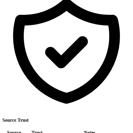
Source Trust
Source
Trust
Notes