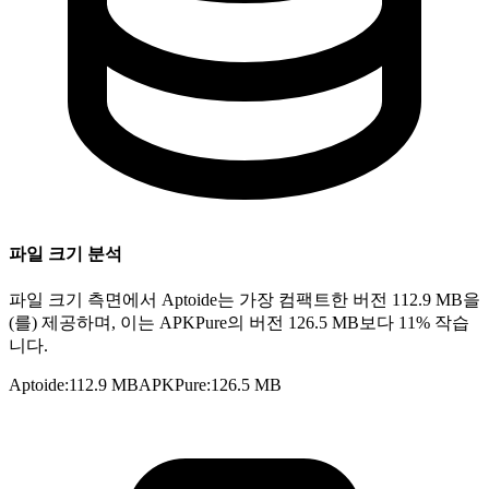
파일 크기 분석
파일 크기 측면에서 Aptoide는 가장 컴팩트한 버전 112.9 MB을
(를) 제공하며, 이는 APKPure의 버전 126.5 MB보다 11% 작습
니다.
Aptoide
:
112.9 MB
APKPure
:
126.5 MB