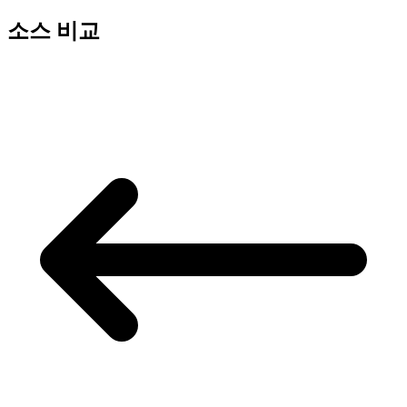
소스 비교