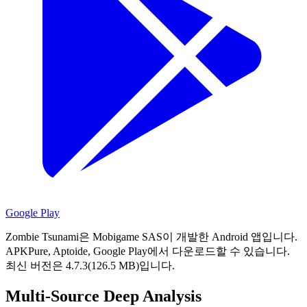
Google Play
Zombie Tsunami은 Mobigame SAS이 개발한 Android 앱입니다.
APKPure, Aptoide, Google Play에서 다운로드할 수 있습니다.
최신 버전은 4.7.3(126.5 MB)입니다.
Multi-Source Deep Analysis