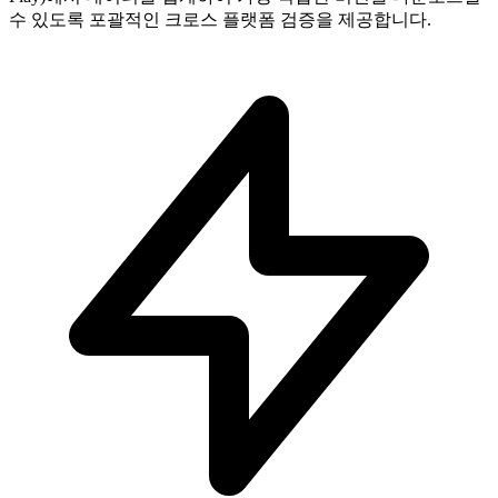
수 있도록 포괄적인 크로스 플랫폼 검증을 제공합니다.