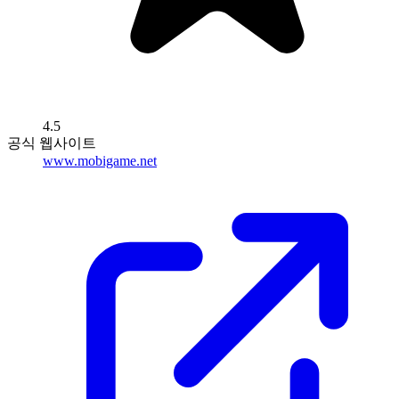
4.5
공식 웹사이트
www.mobigame.net