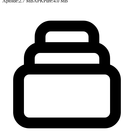
Aptoide
:
2.7 MB
APKPure
:
4.0 MB