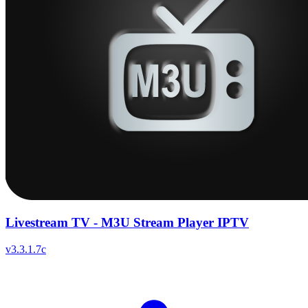
Livestream TV - M3U Stream Player IPTV
v
3.3.1.7c