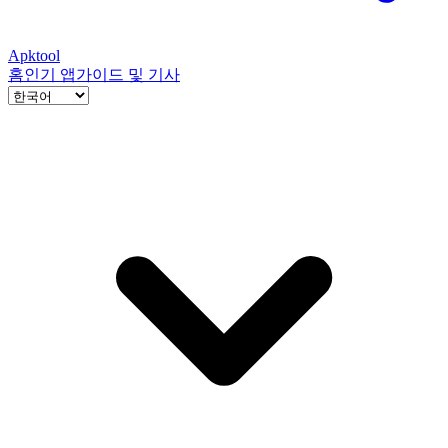
Apktool
홈
인기 앱
가이드 및 기사