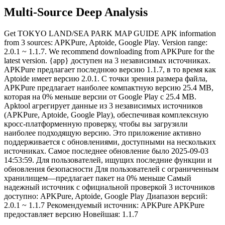
Multi-Source Deep Analysis
Get TOKYO LAND/SEA PARK MAP GUIDE APK information
from 3 sources: APKPure, Aptoide, Google Play. Version range:
2.0.1 ~ 1.1.7. We recommend downloading from APKPure for the
latest version. {app} доступен на 3 независимых источниках.
APKPure предлагает последнюю версию 1.1.7, в то время как
Aptoide имеет версию 2.0.1. С точки зрения размера файла,
APKPure предлагает наиболее компактную версию 25.4 MB,
которая на 0% меньше версии от Google Play с 25.4 MB.
Apktool агрегирует данные из 3 независимых источников
(APKPure, Aptoide, Google Play), обеспечивая комплексную
кросс-платформенную проверку, чтобы вы загрузили
наиболее подходящую версию. Это приложение активно
поддерживается с обновлениями, доступными на нескольких
источниках. Самое последнее обновление было 2025-09-03
14:53:59. Для пользователей, ищущих последние функции и
обновления безопасности Для пользователей с ограниченным
хранилищем—предлагает пакет на 0% меньше Самый
надежный источник с официальной проверкой 3 источников
доступно: APKPure, Aptoide, Google Play Диапазон версий:
2.0.1 ~ 1.1.7 Рекомендуемый источник: APKPure APKPure
предоставляет версию Новейшая: 1.1.7