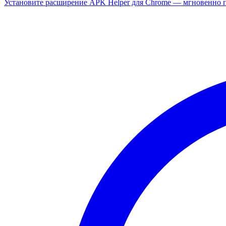
Установите расширение APK Helper для Chrome — мгновенно п