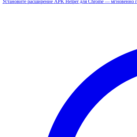
Установите расширение APK Helper для Chrome — мгновенно п