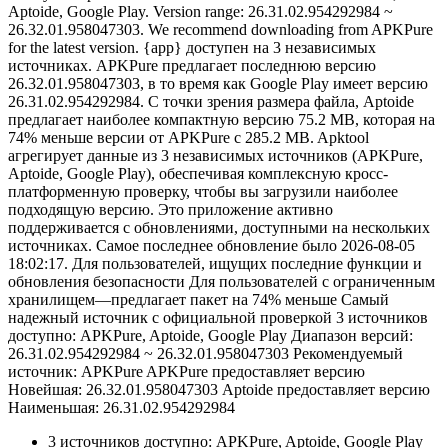
Aptoide, Google Play. Version range: 26.31.02.954292984 ~
26.32.01.958047303. We recommend downloading from APKPure
for the latest version. {app} доступен на 3 независимых
источниках. APKPure предлагает последнюю версию
26.32.01.958047303, в то время как Google Play имеет версию
26.31.02.954292984. С точки зрения размера файла, Aptoide
предлагает наиболее компактную версию 75.2 MB, которая на
74% меньше версии от APKPure с 285.2 MB. Apktool
агрегирует данные из 3 независимых источников (APKPure,
Aptoide, Google Play), обеспечивая комплексную кросс-
платформенную проверку, чтобы вы загрузили наиболее
подходящую версию. Это приложение активно
поддерживается с обновлениями, доступными на нескольких
источниках. Самое последнее обновление было 2026-08-05
18:02:17. Для пользователей, ищущих последние функции и
обновления безопасности Для пользователей с ограниченным
хранилищем—предлагает пакет на 74% меньше Самый
надежный источник с официальной проверкой 3 источников
доступно: APKPure, Aptoide, Google Play Диапазон версий:
26.31.02.954292984 ~ 26.32.01.958047303 Рекомендуемый
источник: APKPure APKPure предоставляет версию
Новейшая: 26.32.01.958047303 Aptoide предоставляет версию
Наименьшая: 26.31.02.954292984
3 источников доступно: APKPure, Aptoide, Google Play