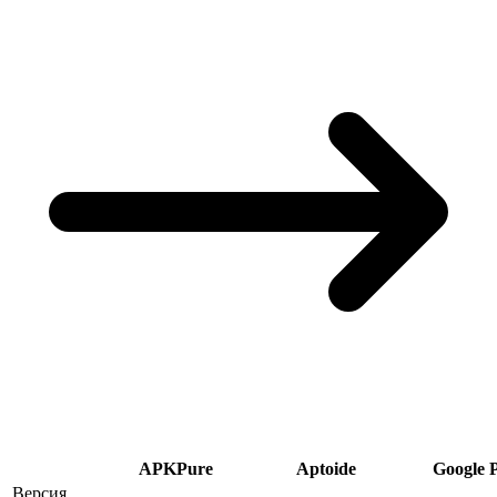
APKPure
Aptoide
Google 
Версия