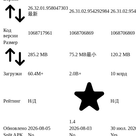
26.32.01.958047303
26.31.02.954292984
26.31.02.95
最新
Код
1068717961
1068706869
1068706869
версии
Размер
285.2 MB
75.2 MB
最小
120.2 MB
Загрузки
60.4M+
2.0B+
10 млрд
Рейтинг
Н/Д
Н/Д
1.4
Обновлено
2026-08-05
2026-08-03
30 июл. 2026
Split APK
No
No
Yes