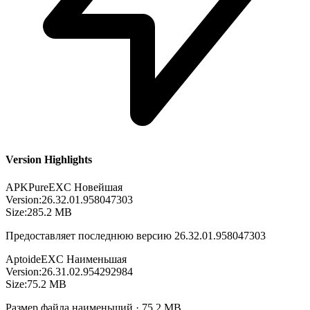
Version Highlights
APKPure
EXC
Новейшая
Version:
26.32.01.958047303
Size:
285.2 MB
Предоставляет последнюю версию 26.32.01.958047303
Aptoide
EXC
Наименьшая
Version:
26.31.02.954292984
Size:
75.2 MB
Размер файла наименьший · 75.2 MB