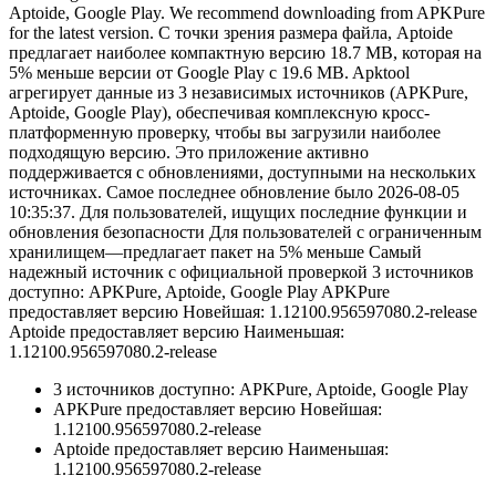
Aptoide, Google Play. We recommend downloading from APKPure
for the latest version. С точки зрения размера файла, Aptoide
предлагает наиболее компактную версию 18.7 MB, которая на
5% меньше версии от Google Play с 19.6 MB. Apktool
агрегирует данные из 3 независимых источников (APKPure,
Aptoide, Google Play), обеспечивая комплексную кросс-
платформенную проверку, чтобы вы загрузили наиболее
подходящую версию. Это приложение активно
поддерживается с обновлениями, доступными на нескольких
источниках. Самое последнее обновление было 2026-08-05
10:35:37. Для пользователей, ищущих последние функции и
обновления безопасности Для пользователей с ограниченным
хранилищем—предлагает пакет на 5% меньше Самый
надежный источник с официальной проверкой 3 источников
доступно: APKPure, Aptoide, Google Play APKPure
предоставляет версию Новейшая: 1.12100.956597080.2-release
Aptoide предоставляет версию Наименьшая:
1.12100.956597080.2-release
3 источников доступно: APKPure, Aptoide, Google Play
APKPure предоставляет версию Новейшая:
1.12100.956597080.2-release
Aptoide предоставляет версию Наименьшая:
1.12100.956597080.2-release