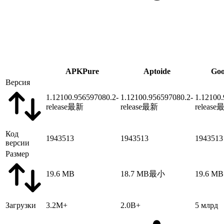
APKPure
Aptoide
Goo
Версия
1.12100.956597080.2-
1.12100.956597080.2-
1.12100.
release
最新
release
最新
release
Код
1943513
1943513
1943513
версии
Размер
19.6 MB
18.7 MB
最小
19.6 MB
Загрузки
3.2M+
2.0B+
5 млрд