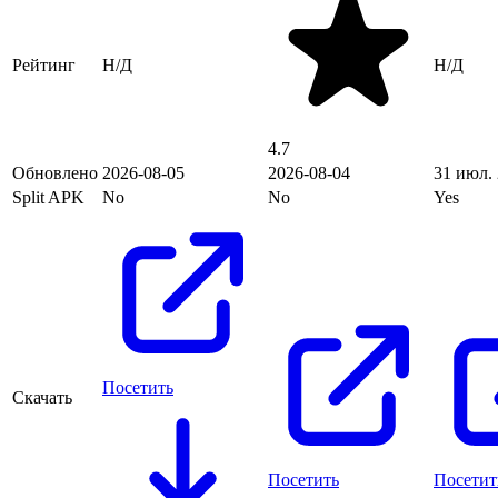
Рейтинг
Н/Д
Н/Д
4.7
Обновлено
2026-08-05
2026-08-04
31 июл. 
Split APK
No
No
Yes
Посетить
Скачать
Посетить
Посетит