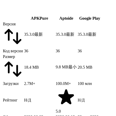
APKPure
Aptoide
Google Play
Версия
35.3.0
最新
35.3.0
最新
35.3.0
最新
Код версии
36
36
36
Размер
9.8 MB
最小
18.4 MB
20.5 MB
Загрузки
2.7M+
100.0M+
100 млн
Рейтинг
Н/Д
Н/Д
5.0