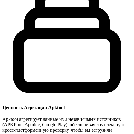
Ценность Агрегации Apktool
Apktool агрегирует данные из 3 независимых источников
(APKPure, Aptoide, Google Play), обеспечивая комплексную
кросс-платформенную проверку, чтобы вы загрузили