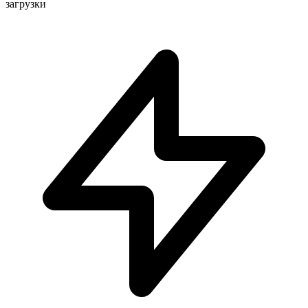
загрузки