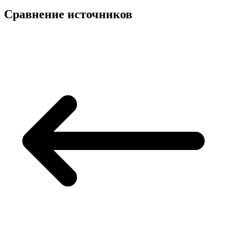
Сравнение источников