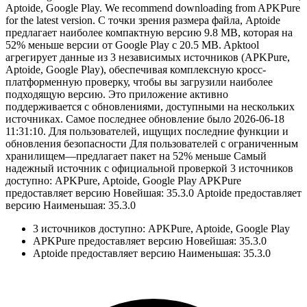
Aptoide, Google Play. We recommend downloading from APKPure
for the latest version. С точки зрения размера файла, Aptoide
предлагает наиболее компактную версию 9.8 MB, которая на
52% меньше версии от Google Play с 20.5 MB. Apktool
агрегирует данные из 3 независимых источников (APKPure,
Aptoide, Google Play), обеспечивая комплексную кросс-
платформенную проверку, чтобы вы загрузили наиболее
подходящую версию. Это приложение активно
поддерживается с обновлениями, доступными на нескольких
источниках. Самое последнее обновление было 2026-06-18
11:31:10. Для пользователей, ищущих последние функции и
обновления безопасности Для пользователей с ограниченным
хранилищем—предлагает пакет на 52% меньше Самый
надежный источник с официальной проверкой 3 источников
доступно: APKPure, Aptoide, Google Play APKPure
предоставляет версию Новейшая: 35.3.0 Aptoide предоставляет
версию Наименьшая: 35.3.0
3 источников доступно: APKPure, Aptoide, Google Play
APKPure предоставляет версию Новейшая: 35.3.0
Aptoide предоставляет версию Наименьшая: 35.3.0