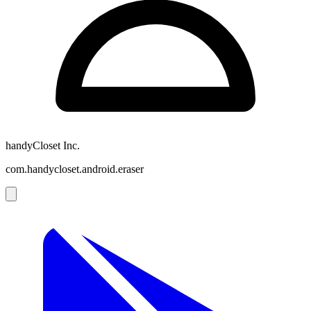
handyCloset Inc.
com.handycloset.android.eraser