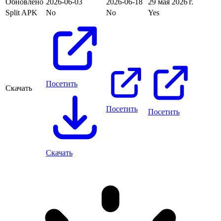
Обновлено
2026-06-03
2026-06-18
29 мая 2026 г.
Split APK
No
No
Yes
Посетить
Скачать
Посетить
Посетить
Скачать