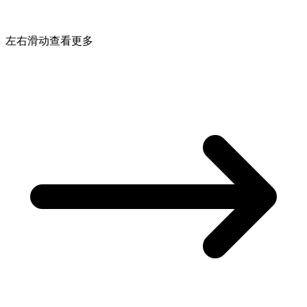
左右滑动查看更多