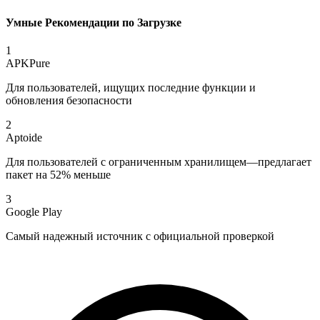
Умные Рекомендации по Загрузке
1
APKPure
Для пользователей, ищущих последние функции и
обновления безопасности
2
Aptoide
Для пользователей с ограниченным хранилищем—предлагает
пакет на 52% меньше
3
Google Play
Самый надежный источник с официальной проверкой