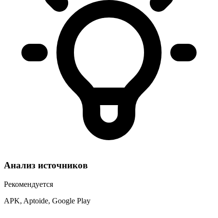
Анализ источников
Рекомендуется
APK, Aptoide, Google Play