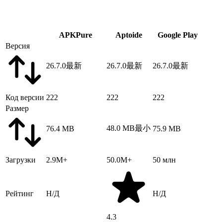
APKPure
Aptoide
Google Play
Версия
26.7.0
最新
26.7.0
最新
26.7.0
最新
Код версии
222
222
222
Размер
48.0 MB
最小
76.4 MB
75.9 MB
Загрузки
2.9M+
50.0M+
50 млн
Рейтинг
Н/Д
Н/Д
4.3