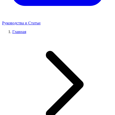
Руководства и Статьи
Главная