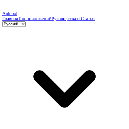
Apktool
Главная
Топ приложений
Руководства и Статьи