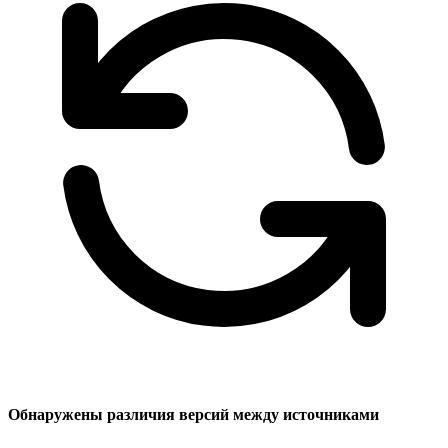
Обнаружены различия версий между источниками