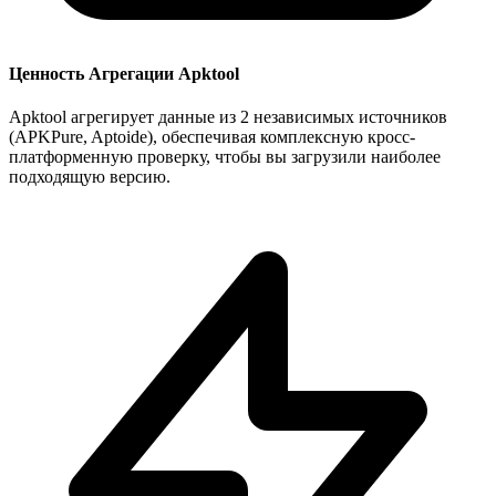
Ценность Агрегации Apktool
Apktool агрегирует данные из 2 независимых источников
(APKPure, Aptoide), обеспечивая комплексную кросс-
платформенную проверку, чтобы вы загрузили наиболее
подходящую версию.