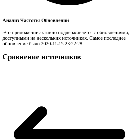
Анализ Частоты Обновлений
Это приложение активно поддерживается с обновлениями,
доступными на нескольких источниках. Самое последнее
обновление было 2020-11-15 23:22:28.
Сравнение источников