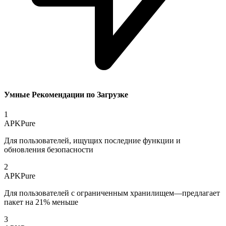
Умные Рекомендации по Загрузке
1
APKPure
Для пользователей, ищущих последние функции и
обновления безопасности
2
APKPure
Для пользователей с ограниченным хранилищем—предлагает
пакет на 21% меньше
3