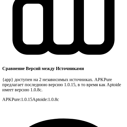
Сравнение Версий между Источниками
{app} доступен на 2 независимых источниках. APKPure
предлагает последнюю версию 1.0.15, в то время как Aptoide
имеет версию 1.0.8c.
APKPure
:
1.0.15
Aptoide
:
1.0.8c