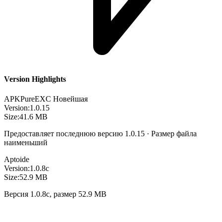
Version Highlights
APKPure
EXC
Новейшая
Version:
1.0.15
Size:
41.6 MB
Предоставляет последнюю версию 1.0.15 · Размер файла
наименьший
Aptoide
Version:
1.0.8c
Size:
52.9 MB
Версия 1.0.8c, размер 52.9 MB