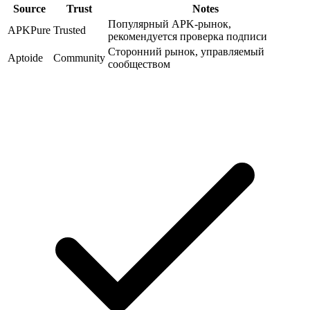
Source
Trust
Notes
Популярный APK-рынок,
APKPure
Trusted
рекомендуется проверка подписи
Сторонний рынок, управляемый
Aptoide
Community
сообществом