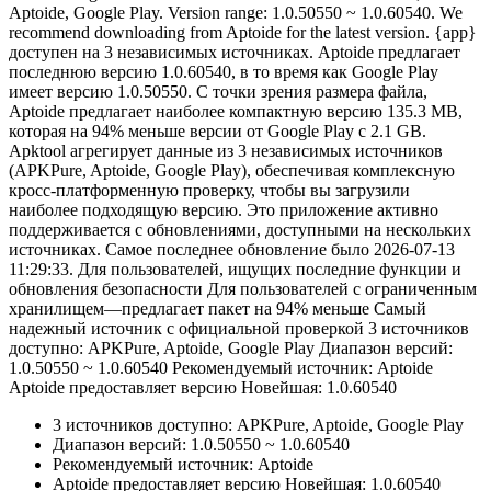
Aptoide, Google Play. Version range: 1.0.50550 ~ 1.0.60540. We
recommend downloading from Aptoide for the latest version. {app}
доступен на 3 независимых источниках. Aptoide предлагает
последнюю версию 1.0.60540, в то время как Google Play
имеет версию 1.0.50550. С точки зрения размера файла,
Aptoide предлагает наиболее компактную версию 135.3 MB,
которая на 94% меньше версии от Google Play с 2.1 GB.
Apktool агрегирует данные из 3 независимых источников
(APKPure, Aptoide, Google Play), обеспечивая комплексную
кросс-платформенную проверку, чтобы вы загрузили
наиболее подходящую версию. Это приложение активно
поддерживается с обновлениями, доступными на нескольких
источниках. Самое последнее обновление было 2026-07-13
11:29:33. Для пользователей, ищущих последние функции и
обновления безопасности Для пользователей с ограниченным
хранилищем—предлагает пакет на 94% меньше Самый
надежный источник с официальной проверкой 3 источников
доступно: APKPure, Aptoide, Google Play Диапазон версий:
1.0.50550 ~ 1.0.60540 Рекомендуемый источник: Aptoide
Aptoide предоставляет версию Новейшая: 1.0.60540
3 источников доступно: APKPure, Aptoide, Google Play
Диапазон версий: 1.0.50550 ~ 1.0.60540
Рекомендуемый источник: Aptoide
Aptoide предоставляет версию Новейшая: 1.0.60540