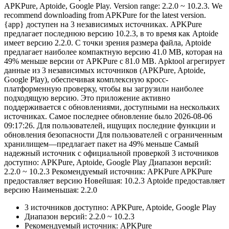
APKPure, Aptoide, Google Play. Version range: 2.2.0 ~ 10.2.3. We
recommend downloading from APKPure for the latest version.
{app} доступен на 3 независимых источниках. APKPure
предлагает последнюю версию 10.2.3, в то время как Aptoide
имеет версию 2.2.0. С точки зрения размера файла, Aptoide
предлагает наиболее компактную версию 41.0 MB, которая на
49% меньше версии от APKPure с 81.0 MB. Apktool агрегирует
данные из 3 независимых источников (APKPure, Aptoide,
Google Play), обеспечивая комплексную кросс-
платформенную проверку, чтобы вы загрузили наиболее
подходящую версию. Это приложение активно
поддерживается с обновлениями, доступными на нескольких
источниках. Самое последнее обновление было 2026-08-06
09:17:26. Для пользователей, ищущих последние функции и
обновления безопасности Для пользователей с ограниченным
хранилищем—предлагает пакет на 49% меньше Самый
надежный источник с официальной проверкой 3 источников
доступно: APKPure, Aptoide, Google Play Диапазон версий:
2.2.0 ~ 10.2.3 Рекомендуемый источник: APKPure APKPure
предоставляет версию Новейшая: 10.2.3 Aptoide предоставляет
версию Наименьшая: 2.2.0
3 источников доступно: APKPure, Aptoide, Google Play
Диапазон версий: 2.2.0 ~ 10.2.3
Рекомендуемый источник: APKPure