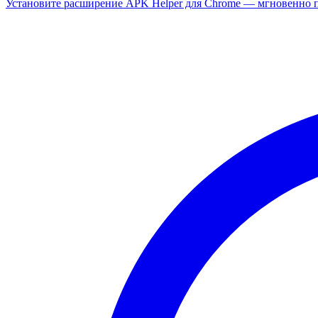
Установите расширение APK Helper для Chrome — мгновенно п