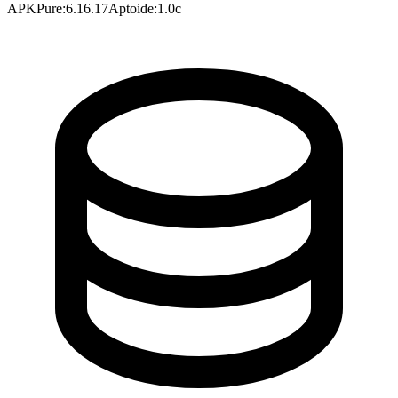
APKPure
:
6.16.17
Aptoide
:
1.0c