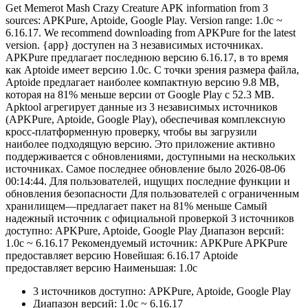
Get Memerot Mash Crazy Creature APK information from 3
sources: APKPure, Aptoide, Google Play. Version range: 1.0c ~
6.16.17. We recommend downloading from APKPure for the latest
version. {app} доступен на 3 независимых источниках.
APKPure предлагает последнюю версию 6.16.17, в то время
как Aptoide имеет версию 1.0c. С точки зрения размера файла,
Aptoide предлагает наиболее компактную версию 9.8 MB,
которая на 81% меньше версии от Google Play с 52.3 MB.
Apktool агрегирует данные из 3 независимых источников
(APKPure, Aptoide, Google Play), обеспечивая комплексную
кросс-платформенную проверку, чтобы вы загрузили
наиболее подходящую версию. Это приложение активно
поддерживается с обновлениями, доступными на нескольких
источниках. Самое последнее обновление было 2026-08-06
00:14:44. Для пользователей, ищущих последние функции и
обновления безопасности Для пользователей с ограниченным
хранилищем—предлагает пакет на 81% меньше Самый
надежный источник с официальной проверкой 3 источников
доступно: APKPure, Aptoide, Google Play Диапазон версий:
1.0c ~ 6.16.17 Рекомендуемый источник: APKPure APKPure
предоставляет версию Новейшая: 6.16.17 Aptoide
предоставляет версию Наименьшая: 1.0c
3 источников доступно: APKPure, Aptoide, Google Play
Диапазон версий: 1.0c ~ 6.16.17