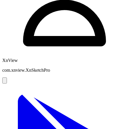
XnView
com.xnview.XnSketchPro