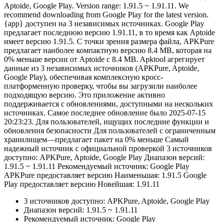
Aptoide, Google Play. Version range: 1.91.5 ~ 1.91.11. We
recommend downloading from Google Play for the latest version.
{app} доступен на 3 независимых источниках. Google Play
предлагает последнюю версию 1.91.11, в то время как Aptoide
имеет версию 1.91.5. С точки зрения размера файла, APKPure
предлагает наиболее компактную версию 8.4 MB, которая на
0% меньше версии от Aptoide с 8.4 MB. Apktool агрегирует
данные из 3 независимых источников (APKPure, Aptoide,
Google Play), обеспечивая комплексную кросс-
платформенную проверку, чтобы вы загрузили наиболее
подходящую версию. Это приложение активно
поддерживается с обновлениями, доступными на нескольких
источниках. Самое последнее обновление было 2025-07-15
20:23:23. Для пользователей, ищущих последние функции и
обновления безопасности Для пользователей с ограниченным
хранилищем—предлагает пакет на 0% меньше Самый
надежный источник с официальной проверкой 3 источников
доступно: APKPure, Aptoide, Google Play Диапазон версий:
1.91.5 ~ 1.91.11 Рекомендуемый источник: Google Play
APKPure предоставляет версию Наименьшая: 1.91.5 Google
Play предоставляет версию Новейшая: 1.91.11
3 источников доступно: APKPure, Aptoide, Google Play
Диапазон версий: 1.91.5 ~ 1.91.11
Рекомендуемый источник: Google Play