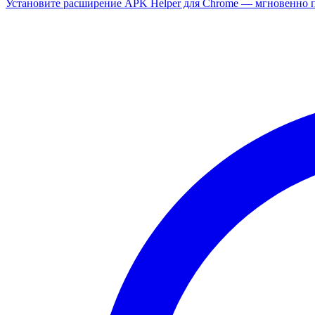
Установите расширение APK Helper для Chrome — мгновенно п