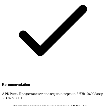
Recommendation
APKPure
-
Предоставляет последнюю версию 3.53b104008aosp
~ 3.82b621115