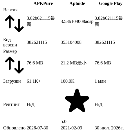
APKPure
Aptoide
Google Play
Версия
3.82b621115
最
3.82b621115
最
3.53b104008aosp
新
新
Код
382621115
353104008
382621115
версии
Размер
76.6 MB
21.2 MB
最小
76.6 MB
Загрузки
61.1K+
100.0K+
1 млн
Рейтинг
Н/Д
Н/Д
5.0
Обновлено
2026-07-30
2021-02-09
30 июл. 2026 г.