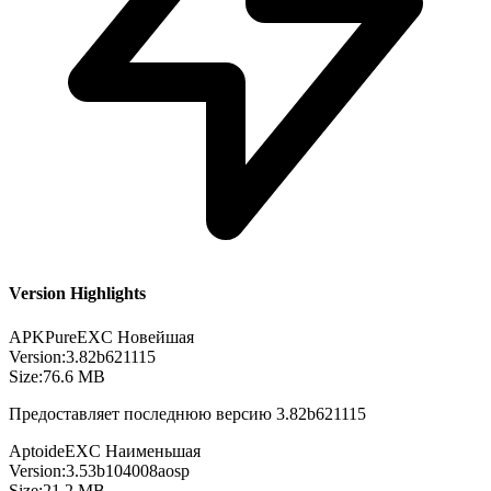
Version Highlights
APKPure
EXC
Новейшая
Version:
3.82b621115
Size:
76.6 MB
Предоставляет последнюю версию 3.82b621115
Aptoide
EXC
Наименьшая
Version:
3.53b104008aosp
Size:
21.2 MB