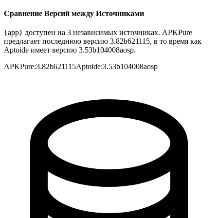
Сравнение Версий между Источниками
{app} доступен на 3 независимых источниках. APKPure
предлагает последнюю версию 3.82b621115, в то время как
Aptoide имеет версию 3.53b104008aosp.
APKPure
:
3.82b621115
Aptoide
:
3.53b104008aosp