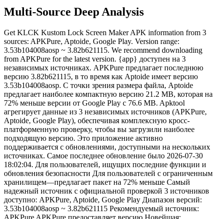
Multi-Source Deep Analysis
Get KLCK Kustom Lock Screen Maker APK information from 3
sources: APKPure, Aptoide, Google Play. Version range:
3.53b104008aosp ~ 3.82b621115. We recommend downloading
from APKPure for the latest version. {app} доступен на 3
независимых источниках. APKPure предлагает последнюю
версию 3.82b621115, в то время как Aptoide имеет версию
3.53b104008aosp. С точки зрения размера файла, Aptoide
предлагает наиболее компактную версию 21.2 MB, которая на
72% меньше версии от Google Play с 76.6 MB. Apktool
агрегирует данные из 3 независимых источников (APKPure,
Aptoide, Google Play), обеспечивая комплексную кросс-
платформенную проверку, чтобы вы загрузили наиболее
подходящую версию. Это приложение активно
поддерживается с обновлениями, доступными на нескольких
источниках. Самое последнее обновление было 2026-07-30
18:02:04. Для пользователей, ищущих последние функции и
обновления безопасности Для пользователей с ограниченным
хранилищем—предлагает пакет на 72% меньше Самый
надежный источник с официальной проверкой 3 источников
доступно: APKPure, Aptoide, Google Play Диапазон версий:
3.53b104008aosp ~ 3.82b621115 Рекомендуемый источник:
APKPure APKPure предоставляет версию Новейшая: