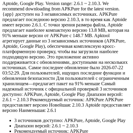
Aptoide, Google Play. Version range: 2.6.1 ~ 2.10.3. We
recommend downloading from APKPure for the latest version.
{app} доступен на 3 независимых источниках. APKPure
предлагает последнюю версию 2.10.3, в то время как Aptoide
имеет версию 2.6.1. С точки зрения размера файла, Aptoide
предлагает наиболее компактную версию 13.8 MB, которая на
91% меньше версии от APKPure с 148.7 MB. Apktool
агрегирует данные из 3 независимых источников (APKPure,
Aptoide, Google Play), обеспечивая комплексную кросс-
платформенную проверку, чтобы вы загрузили наиболее
подходящую версию. Это приложение активно
поддерживается с обновлениями, доступными на нескольких
источниках. Самое последнее обновление было 2026-07-22
03:52:29. Для пользователей, ищущих последние функции и
обновления безопасности Для пользователей с ограниченным
хранилищем—предлагает пакет на 91% меньше Самый
надежный источник с официальной проверкой 3 источников
доступно: APKPure, Aptoide, Google Play Диапазон версий:
2.6.1 ~ 2.10.3 Рекомендуемый источник: APKPure APKPure
предоставляет версию Новейшая: 2.10.3 Aptoide предоставляет
версию Наименьшая: 2.6.1
3 источников доступно: APKPure, Aptoide, Google Play
Диапазон версий: 2.6.1 ~ 2.10.3
Рекомендуемый источник: APKPure