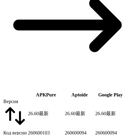
APKPure
Aptoide
Google Play
Версия
26.60
最新
26.60
最新
26.60
最新
Код версии
260600103
260600094
260600094