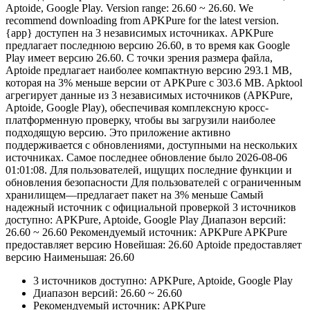
Aptoide, Google Play. Version range: 26.60 ~ 26.60. We
recommend downloading from APKPure for the latest version.
{app} доступен на 3 независимых источниках. APKPure
предлагает последнюю версию 26.60, в то время как Google
Play имеет версию 26.60. С точки зрения размера файла,
Aptoide предлагает наиболее компактную версию 293.1 MB,
которая на 3% меньше версии от APKPure с 303.6 MB. Apktool
агрегирует данные из 3 независимых источников (APKPure,
Aptoide, Google Play), обеспечивая комплексную кросс-
платформенную проверку, чтобы вы загрузили наиболее
подходящую версию. Это приложение активно
поддерживается с обновлениями, доступными на нескольких
источниках. Самое последнее обновление было 2026-08-06
01:01:08. Для пользователей, ищущих последние функции и
обновления безопасности Для пользователей с ограниченным
хранилищем—предлагает пакет на 3% меньше Самый
надежный источник с официальной проверкой 3 источников
доступно: APKPure, Aptoide, Google Play Диапазон версий:
26.60 ~ 26.60 Рекомендуемый источник: APKPure APKPure
предоставляет версию Новейшая: 26.60 Aptoide предоставляет
версию Наименьшая: 26.60
3 источников доступно: APKPure, Aptoide, Google Play
Диапазон версий: 26.60 ~ 26.60
Рекомендуемый источник: APKPure