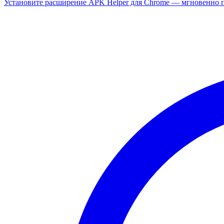
Установите расширение APK Helper для Chrome — мгновенно п