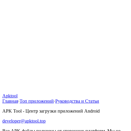
Apktool
Главная
·
Топ приложений
·
Руководства и Статьи
APK Tool - Центр загрузки приложений Android
developer@apktool.top
Все APK-файлы получены от сторонних платформ. Мы не