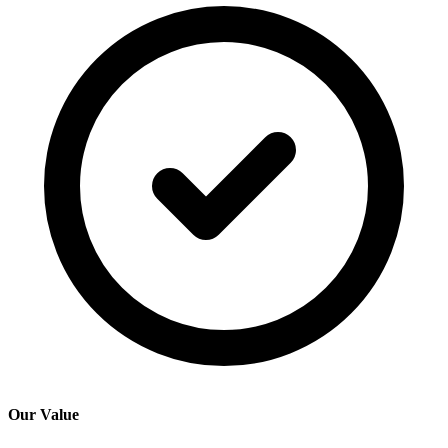
Our Value