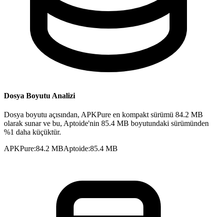
Dosya Boyutu Analizi
Dosya boyutu açısından, APKPure en kompakt sürümü 84.2 MB
olarak sunar ve bu, Aptoide'nin 85.4 MB boyutundaki sürümünden
%1 daha küçüktür.
APKPure
:
84.2 MB
Aptoide
:
85.4 MB