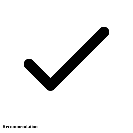
Recommendation