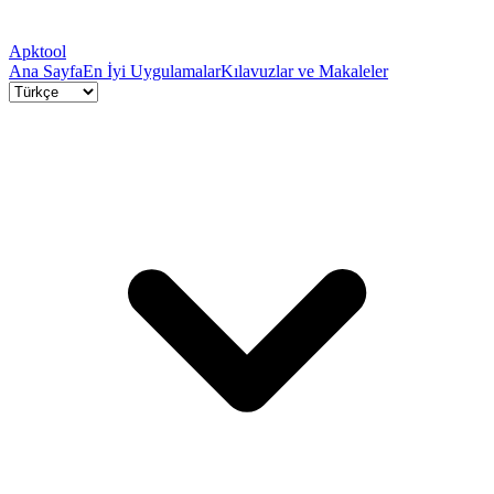
Apktool
Ana Sayfa
En İyi Uygulamalar
Kılavuzlar ve Makaleler