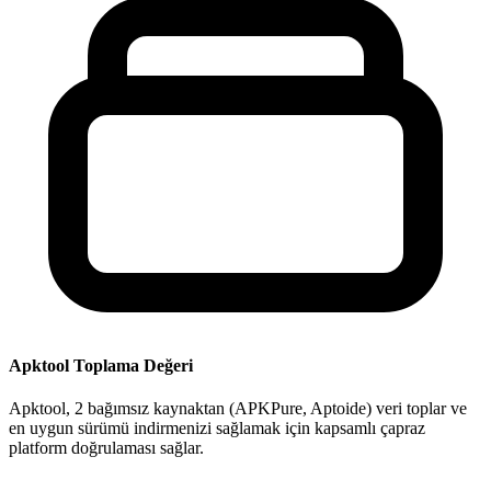
Apktool Toplama Değeri
Apktool, 2 bağımsız kaynaktan (APKPure, Aptoide) veri toplar ve
en uygun sürümü indirmenizi sağlamak için kapsamlı çapraz
platform doğrulaması sağlar.