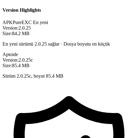
Version Highlights
APKPure
EXC
En yeni
Version:
2.0.25
Size:
84.2 MB
En yeni sürümü 2.0.25 sağlar · Dosya boyutu en küçük
Aptoide
Version:
2.0.25c
Size:
85.4 MB
Sürüm 2.0.25c, boyut 85.4 MB