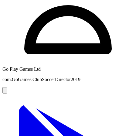
Go Play Games Ltd
com.GoGames.ClubSoccerDirector2019