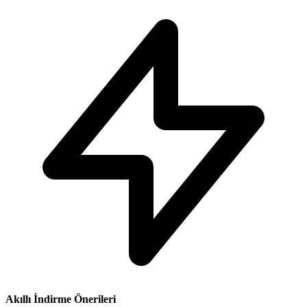
Akıllı İndirme Önerileri